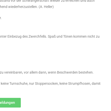
Zustand vor der Schwangerschaft wieder zu erreichen und auch
end wiederherzustellen. (A. Heller)
r.
unter Einbezug des Zwerchfells. Spaß und Tönen kommen nicht zu
g zu vereinbaren, vor allem dann, wenn Beschwerden bestehen.
 keine Turnschuhe, nur Stoppersocken, keine Strumpfhosen, damit
meldungen