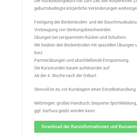
Der Rückbildungskurs hat zum Ziel, den körperlichen 
geburtsbedingte körperliche Veränderungen weitestgeh
Festigung der Beckenboden- und der Bauchmuskulatu
Vorbeugung von Senkungsbeschwerden.
Übungen bei verspanntem Rücken und Schultern.
Wir beüben den Beckenboden mit speziellen Übungen 
kurz.
Partnerübungen und abschließende Entspannung.
Die Kursstunden bauen aufeinander auf.
Ab der 4. Woche nach der Geburt.
Sinnvoll ist es, vor Kursbeginn einen Einzelbehandlun
Mitbringen: großes Handtuch, bequeme Sportkleidung,
ggf. barfuss geübt werden kann.
Download der Kursinformationen und Kursan